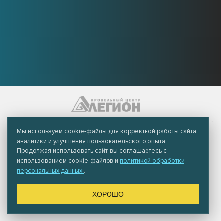
© 2026 Группа компаний «Легион» - Профнастил и металлочерепица г.
Вологда.
Политика конфиденциальности
Мы используем cookie-файлы для корректной работы сайта,
This site is protected by reCAPTCHA and the Google
аналитики и улучшения пользовательского опыта.
Privacy Policy
and
Terms of Service
apply.
Продолжая использовать сайт, вы соглашаетесь с
+7 (8172) 265-400
использованием cookie-файлов и
политикой обработки
+7 (8172) 265-401
персональных данных
.
info@legioncompany.ru
ЗАКАЗАТЬ ЗВОНОК
ХОРОШО