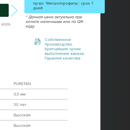
пр-во "Металлпрофиль", срок 7
дней
* Данная цена актуальна при
оплате наличными или по QR-
L 6005
RAL 8017
RAL 3005
RAL 3011
RAL 
коду
Собственное
производство,
Кратчайшие сроки
выполнения заказа,
Гарантия качества
PURETAN
0,5 мм
30 лет
Высокая
Высокая