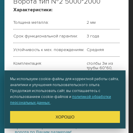
Ворота тип №2 5000*2000
Характеристики:
Толщина металла:
2 мм
Срок функциональной гарантии:
3 года
Устойчивость к мех. повреждениям:
Средняя
Комплектация:
столбы 3м из
трубы 60*60,
каркас ворот
из трубы 40*20,
Мы используем cookie-файлы для корректной работы сайта,
петли
аналитики и улучшения пользовательского опыта.
Продолжая использовать сайт, вы соглашаетесь с
11997
руб./шт *
ЦЕНА:
использованием cookie-файлов и
политикой обработки
персональных данных
.
* Данная цена актуальна при оплате наличными
или по QR-коду
ХОРОШО
Собственное производство ворот и калиток в
кратчайшие сроки по низкой цене. Изготовим
ворота по Вашим размерам!